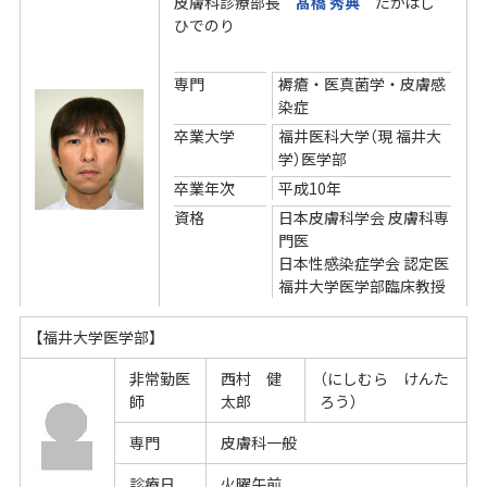
皮膚科診療部長
髙橋 秀典
たかはし
ひでのり
専門
褥瘡・医真菌学・皮膚感
染症
卒業大学
福井医科大学（現 福井大
学）医学部
卒業年次
平成10年
資格
日本皮膚科学会 皮膚科専
門医
日本性感染症学会 認定医
福井大学医学部臨床教授
【福井大学医学部】
非常勤医
西村 健
（にしむら けんた
師
太郎
ろう）
専門
皮膚科一般
診療日
火曜午前