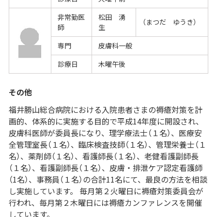
非常勤医
松田 湧
（まつだ ゆうき）
師
生
専門
皮膚科一般
診療日
木曜午後
その他
福井勝山総合病院における入院患者さまの褥瘡対策を計
画的、体系的に実施する目的で平成14年度に開設され、
皮膚科医師が委員長になり、理学療法士（１名）、医療安
全管理室長（１名）、臨床検査技師（１名）、管理栄養士（１
名）、薬剤師（１名）、看護師長（１名）、老健看護副師長
（１名）、看護副師長（１名）、皮膚・排泄ケア認定看護師
（1名）、事務員（１名）の合計11名にて、最良の方法を相談
し実施しています。 毎月第２火曜日に褥瘡対策委員会が
行われ、毎月第２木曜日には褥瘡カンファレンスを開催
しています。